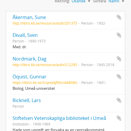
Riktning:
Ökande
Sortera:
Namn
Åkerman, Sune
http://libris.kb.se/resource/auth/201375
Person
1932-
Ekvall, Sven
Person
1890-1973
Med. dr.
Nordmark, Dag
http://libris.kb.se/resource/auth/212295
Person
1945-2018
Öquist, Gunnar
https://libris.kb.se/2cqnwdjf0hcnbk80#it
Person
1941-
Biolog, Umeå universitet
Ricknell, Lars
Person
Stiftelsen Vetenskapliga biblioteket i Umeå
Institution
1949-1969
Hade som uppgift att förvalta av en centralkommitté