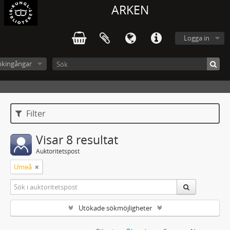
ARKEN
Logga in
ökingångar
Filter
Visar 8 resultat
Auktoritetspost
Umeå
Utökade sökmöjligheter