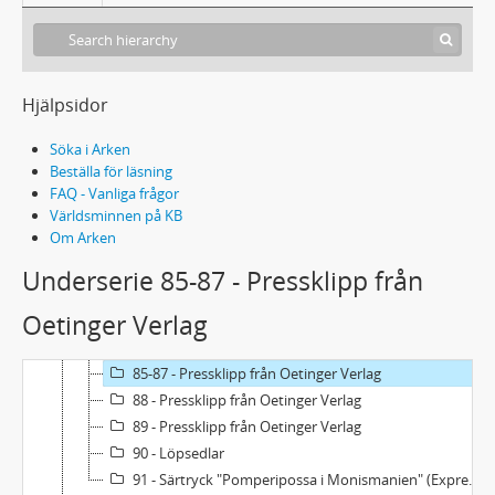
71 - Öppna landskap, djurplågeri m.m.
72 - Diverse om djur och natur
73 - Sveriges populäraste person
74 - Vimmerby
Hjälpsidor
75 - Tyska bokhandelns fredspris (tyska klipp)
76 - Fred. Våld
Söka i Arken
77 - Barn och ungdom, BRIS. Droger
Beställa för läsning
78 - Politik
FAQ - Vanliga frågor
79 - Flyktingbarn
Världsminnen på KB
Om Arken
80 - Astrid Lindgrens barnsjukhus
81 - Pippi-debatt 1995
Underserie 85-87 - Pressklipp från
82 - Diverse ämnen
Oetinger Verlag
83 - Pressklipp som Astrid Lindgren sparat separat
84:1-4 - Klippärmar sammanställda av okänd person
85-87 - Pressklipp från Oetinger Verlag
88 - Pressklipp från Oetinger Verlag
89 - Pressklipp från Oetinger Verlag
90 - Löpsedlar
91 - Särtryck "Pomperipossa i Monismanien" (Expressen, 1976-03-10)