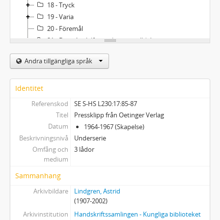
18 - Tryck
19 - Varia
20 - Föremål
21 - Dossiéer (alfabetiskt uppställda)
22 - Astrid Lindgrens privata bibliotek - Furusundssamlingen
Andra tillgängliga språk
Identitet
Referenskod
SE S-HS L230:17:85-87
Titel
Pressklipp från Oetinger Verlag
Datum
1964-1967 (Skapelse)
Beskrivningsnivå
Underserie
Omfång och
3 lådor
medium
Sammanhang
Arkivbildare
Lindgren, Astrid
(1907-2002)
Arkivinstitution
Handskriftssamlingen - Kungliga biblioteket