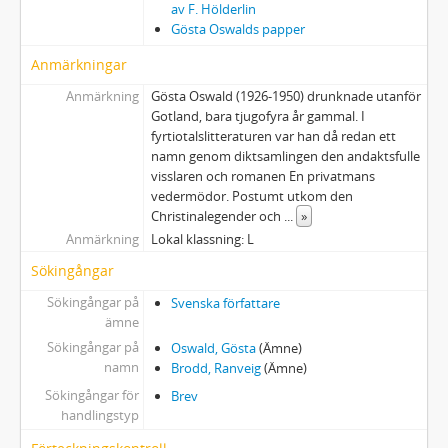
av F. Hölderlin
Gösta Oswalds papper
Anmärkningar
Anmärkning
Gösta Oswald (1926-1950) drunknade utanför
Gotland, bara tjugofyra år gammal. I
fyrtiotalslitteraturen var han då redan ett
namn genom diktsamlingen den andaktsfulle
visslaren och romanen En privatmans
vedermödor. Postumt utkom den
Christinalegender och
...
»
Anmärkning
Lokal klassning: L
Sökingångar
Sökingångar på
Svenska författare
ämne
Sökingångar på
Oswald, Gösta
(Ämne)
namn
Brodd, Ranveig
(Ämne)
Sökingångar för
Brev
handlingstyp