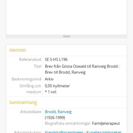
Identitet
Referenskod
SE S-HS L196
Titel
Brev från Gösta Oswald till Ranveig Brodd :
Brev till Brodd, Ranveig
Beskrivningsnivå
Arkiv
Omfång och
0,05 hyllmeter
medium
* 1 vol.
Sammanhang
Arkivbildare
Brodd, Ranveig
(1926-1999)
Biografiska anmärkningar
Familjeterapeut
Arkivinstitution
Handskriftssamlingen - Kungliga biblioteket