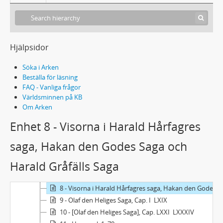
Hjälpsidor
Söka i Arken
Beställa för läsning
Acc1986/106 - Gödecke, Peter August: glosor och anteckningar till fornisländsk litteratur
FAQ - Vanliga frågor
Häften med glosor och anteckningar, 18 st.
Världsminnen på KB
1 - Ynglingasagan (Snorre), Cap. I  XLI
Om Arken
2 - Ynglingasagan (Snorre), Cap. XLII  slutet + Halfdan Svartes Saga + Harald Hårfagres saga, Cap. I  XIV
Enhet 8 - Visorna i Harald Hårfagres
3 - Harald Hårfagres saga (Snorre) Cap. XV  slutet + Hakan den Godes Saga, Cap. I  XVI
4 - Hakan den Godes Saga, Cap. XVII  slutet + Harald Gråfälls och Hakan Sigurdsson Jarls Saga + Olaf Tryggvasons Saga, Cap. I  XXXII
saga, Hakan den Godes Saga och
5 - Olaf Tryggvasons Saga, Cap. XXXIII  CII
Harald Gråfälls Saga
6 - Olaf Tryggvasons Saga, Cap. CIII  slutet
7 - Visorna i Olaf Tryggvasons Saga
8 - Visorna i Harald Hårfagres saga, Hakan den Godes Saga och Harald Gråfälls Saga
9 - Olaf den Heliges Saga, Cap. I  LXIX
10 - [Olaf den Heliges Saga], Cap. LXXI  LXXXIV