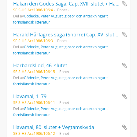
Hakan den Godes Saga, Cap. XVII  slutet + Harald Gråfälls och Hakan Sigurdsson Jarls Saga + Olaf Tryggvasons Saga, Cap. I  XXXII
SE S-HS Acc1986/106:4
Enhet
Del av
Gödecke, Peter August: glosor och anteckningar till
fornisländsk litteratur
Harald Hårfagres saga (Snorre) Cap. XV  slutet + Hakan den Godes Saga, Cap. I  XVI
SE S-HS Acc1986/106:3
Enhet
Del av
Gödecke, Peter August: glosor och anteckningar till
fornisländsk litteratur
Harbardsliod, 46  slutet
SE S-HS Acc1986/106:15
Enhet
Del av
Gödecke, Peter August: glosor och anteckningar till
fornisländsk litteratur
Havamal, 1  79
SE S-HS Acc1986/106:11
Enhet
Del av
Gödecke, Peter August: glosor och anteckningar till
fornisländsk litteratur
Havamal, 80  slutet + Vegtamskvida
SE S-HS Acc1986/106:12
Enhet