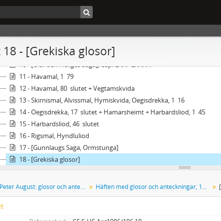
5 - Olaf Tryggvasons Saga, Cap. XXXIII  CII
6 - Olaf Tryggvasons Saga, Cap. CIII  slutet
7 - Visorna i Olaf Tryggvasons Saga
8 - Visorna i Harald Hårfagres saga, Hakan den Godes Saga och Harald
 18 - [Grekiska glosor]
9 - Olaf den Heliges Saga, Cap. I  LXIX
10 - [Olaf den Heliges Saga], Cap. LXXI  LXXXIV
11 - Havamal, 1  79
12 - Havamal, 80  slutet + Vegtamskvida
13 - Skirnismal, Alvissmal, Hymiskvida, Oegisdrekka, 1  16
14 - Oegisdrekka, 17  slutet + Hamarsheimt + Harbardsliod, 1  45
15 - Harbardsliod, 46  slutet
16 - Rigsmal, Hyndluliod
17 - [Gunnlaugs Saga, Ormstunga]
18 - [Grekiska glosor]
Gödecke, Peter August: glosor och anteckningar till fornisländsk litteratur
Häften med glosor och anteckningar, 18 st.
et