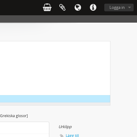
Logga in
 Gråfälls Saga
[Grekiska glosor]
Urklipp
Lägg till