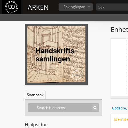
ARKEN
Sökingångar
Enhet
Snabbsök
Identit
Hjälpsidor