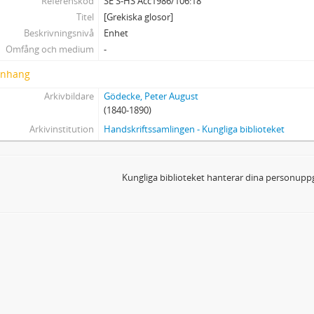
Referenskod
SE S-HS Acc1986/106:18
Titel
[Grekiska glosor]
Beskrivningsnivå
Enhet
Omfång och medium
-
nhang
Arkivbildare
Gödecke, Peter August
(1840-1890)
Arkivinstitution
Handskriftssamlingen - Kungliga biblioteket
Kungliga biblioteket hanterar dina personuppg