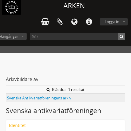
ARKEN
Logga in
ökingångar
Arkivbildare av
Bläddra i 1 resultat
Svenska Antikvariatföreningens arkiv
Svenska antikvariatföreningen
Identitet