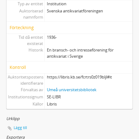
Typ av entitet
Institution
Auktoriserad
Svenska antikvariatföreningen
namnform
Förteckning
Tid då entitet
1936-
existerat
Historik
En bransch- och intresseförening för
antikvariat i Sverige
Kontroll
Auktoritetspostens
https://libris.kb.se/fcrtrs0z019bljl#it
identifierare
Förvaltas av
Umeå universitetsbibliotek
Institutionssignum
SE-LIBR
Källor
Libris
Urklipp
Lägg till
Exportera