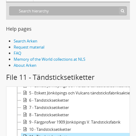
Help pages
Search Arken
Request material
FAQ
288 Tä 1 - Tändsticksetiketter
Memory of the World collections at NLS
1 - Etikettbok Jönköpings och Vulcans tändsticksfabriksaktiebolag 1-1506
About Arken
2 - Etikettbok Jönköpings och Vulcans tändsticksfabriksaktiebolag 1507-3540
File 11 - Tändsticksetiketter
3 - Etikett Jönköpings och Vulcans tändsticksfabriksaktiebolag 3541-5955
4 - Etikett Jönköpings och Vulcans tändsticksfabriksaktiebolag 5956-7291
5 - Etikett Jönköpings och Vulcans tändsticksfabriksaktiebolag 7292-8521
6 - Tändsticksetiketter
7 - Tändsticksetiketter
8 - Tändsticksetiketter
9 - Färgprofver 1909 Jönköpings V. Tändsticksfabrik
10 - Tändsticksetiketter