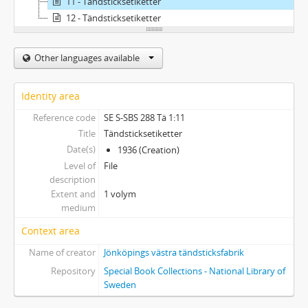
11 - Tändsticksetiketter
12 - Tändsticksetiketter
Other languages available
Identity area
Reference code
SE S-SBS 288 Tä 1:11
Title
Tändsticksetiketter
Date(s)
1936 (Creation)
Level of
File
description
Extent and
1 volym
medium
Context area
Name of creator
Jönköpings västra tändsticksfabrik
Repository
Special Book Collections - National Library of
Sweden