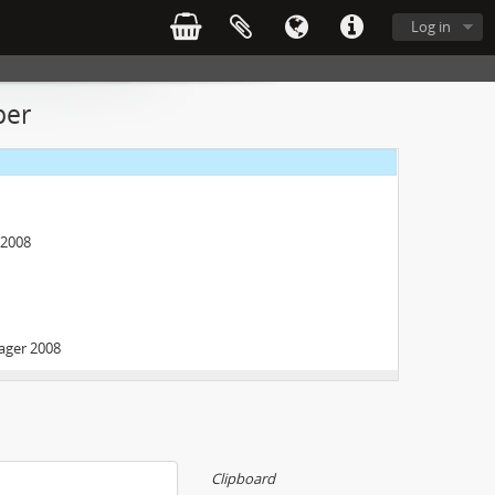
Log in
per
 2008
lager 2008
Clipboard