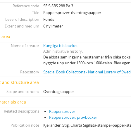
Reference code
SE S-SBS 288 Pa 3
Title
Pappersprover: överdragspapper
Level of description
Fonds
Extent and medium
6 hyllmeter
 area
Name of creator
Kungliga biblioteket
Administrative history
De äldsta samlingarna härstammar från olika bok
byggde upp under 1500- och 1600-talen. Blev ege
Repository
Special Book Collections - National Library of Swe
 and structure area
Scope and content
Överdragspapper
materials area
Related descriptions
Pappersprover
Pappersprover: provböcker
Publication note
Kjellander, Stig, Charta Sigillata-stämpel-papper-