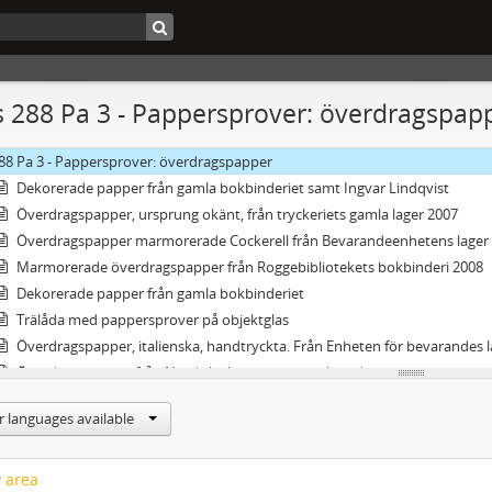
 288 Pa 3 - Pappersprover: överdragspap
88 Pa 3 - Pappersprover: överdragspapper
Dekorerade papper från gamla bokbinderiet samt Ingvar Lindqvist
Överdragspapper, ursprung okänt, från tryckeriets gamla lager 2007
Överdragspapper marmorerade Cockerell från Bevarandeenhetens lager
Marmorerade överdragspapper från Roggebibliotekets bokbinderi 2008
Dekorerade papper från gamla bokbinderiet
Trälåda med pappersprover på objektglas
Överdragspapper, italienska, handtryckta. Från Enheten för bevarandes 
Överdragspapper från Nordiska kompaniets bokbinderi
r languages available
y area