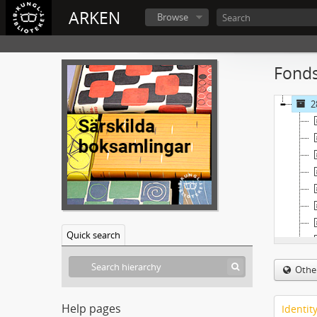
ARKEN
Browse
Fonds
2
Quick search
Othe
Help pages
Identit