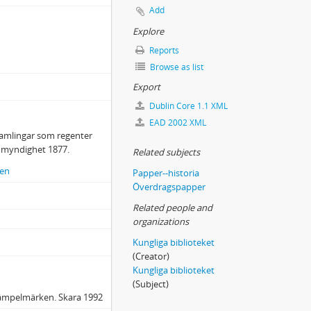
Add
Explore
Reports
Browse as list
Export
Dublin Core 1.1 XML
EAD 2002 XML
samlingar som regenter
n myndighet 1877.
Related subjects
den
Papper--historia
Överdragspapper
Related people and
organizations
Kungliga biblioteket
(Creator)
Kungliga biblioteket
(Subject)
stämpelmärken. Skara 1992