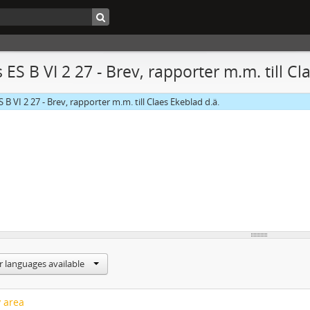
 ES B VI 2 27 - Brev, rapporter m.m. till Cl
S B VI 2 27 - Brev, rapporter m.m. till Claes Ekeblad d.ä.
r languages available
y area