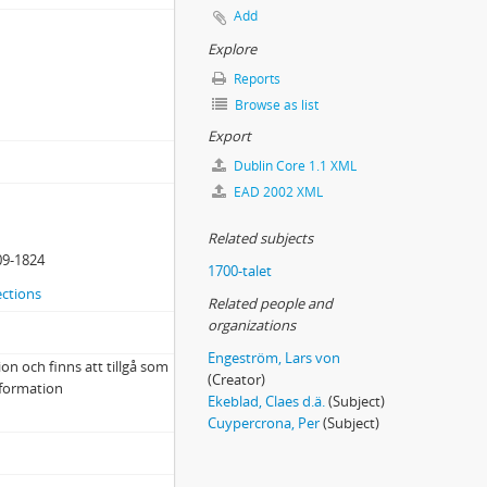
Add
Explore
Reports
Browse as list
Export
Dublin Core 1.1 XML
EAD 2002 XML
Related subjects
09-1824
1700-talet
ections
Related people and
organizations
Engeström, Lars von
ion och finns att tillgå som
(Creator)
nformation
Ekeblad, Claes d.ä.
(Subject)
Cuypercrona, Per
(Subject)