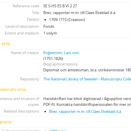
Reference code
SE S-HS ES B VI 2 27
Title
Brev, rapporter m.m. till Claes Ekeblad d.ä.
Date(s)
1709-1715 (Creation)
Level of description
Fonds
Extent and medium
1 volym
 area
Name of creator
Engeström, Lars von
(1751-1826)
Biographical history
Diplomat och ämbetsman, bl.a. utrikesminister 18
Repository
The National Library of Sweden - Manuscripts Coll
materials area
istence and location of
Handskriften har blivit digitiserad i lågupplöst vers
copies
PDF-fil. Kontakta handskriftspersonalen för mer i
Related descriptions
Brev, rapporter m.m. till Claes Ekeblad d.ä.
points