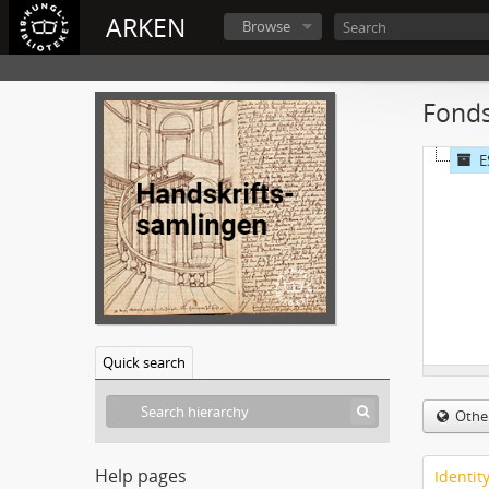
ARKEN
Browse
Fonds
E
Quick search
Othe
Help pages
Identit