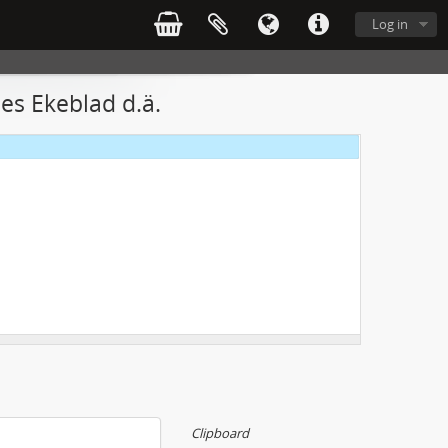
Log in
aes Ekeblad d.ä.
Clipboard