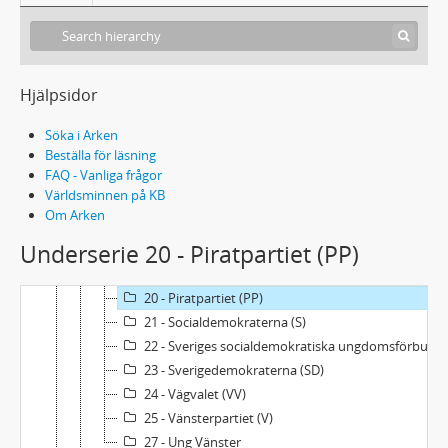
8 - Klassiskt liberala partiet (KLP)
9 - Kommunistiska partiet (K)
10 - Kristdemokraterna (KD)
11 - La Roucherörelsen i Sverige (EAP)
Hjälpsidor
12 - Landsbygdspartiet oberoende (LPo)
13 - Liberalerna (L)
Söka i Arken
14 - Medborgerlig samling (MED)
Beställa för läsning
FAQ - Vanliga frågor
15 - Miljöpartiet de gröna (MP)
Världsminnen på KB
17 - Moderaterna (M)
Om Arken
18 - Moderata ungdomsförbundet (MUF)
Underserie 20 - Piratpartiet (PP)
16 - Grön Ungdom (GU)
19 - Nordiska motståndsrörelsen (NMR)
20 - Piratpartiet (PP)
21 - Socialdemokraterna (S)
22 - Sveriges socialdemokratiska ungdomsförbund (SSU)
23 - Sverigedemokraterna (SD)
24 - Vägvalet (VV)
25 - Vänsterpartiet (V)
27 - Ung Vänster