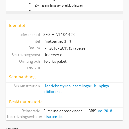
2 - Insamling av webbplatser
3 - Twitter
2 - Tryckt Material (320 Statsvetenskap)
Identitet
Referenskod
SE S-HI VL18:1:1:20
Titel
Piratpartiet (PP)
Datum
2018 - 2019 (Skapelse)
Beskrivningsnivå
Underserie
Omfång och
16 arkivpaket
medium
Sammanhang
Arkivinstitution
Händelsestyrda insamlingar - Kungliga
biblioteket
Besläktat material
Relaterade
Filmerna är redovisade i LIBRIS:
Val 2018 -
beskrivningsenheter
Piratpartiet