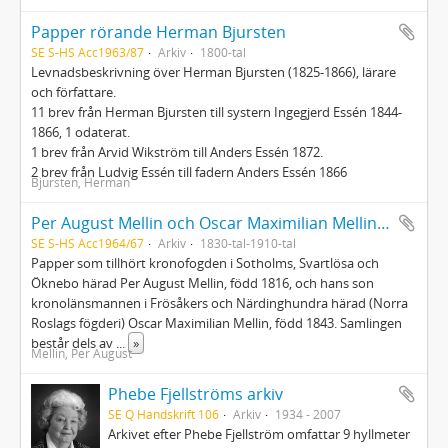
Papper rörande Herman Bjursten
SE S-HS Acc1963/87
Arkiv
1800-tal
Levnadsbeskrivning över Herman Bjursten (1825-1866), lärare
och författare.
11 brev från Herman Bjursten till systern Ingegjerd Essén 1844-
1866, 1 odaterat.
1 brev från Arvid Wikström till Anders Essén 1872.
2 brev från Ludvig Essén till fadern Anders Essén 1866
Bjursten, Herman
Per August Mellin och Oscar Maximilian Mellins papper
SE S-HS Acc1964/67
Arkiv
1830-tal-1910-tal
Papper som tillhört kronofogden i Sotholms, Svartlösa och
Öknebo härad Per August Mellin, född 1816, och hans son
kronolänsmannen i Frösåkers och Närdinghundra härad (Norra
Roslags fögderi) Oscar Maximilian Mellin, född 1843. Samlingen
består dels av
...
»
Mellin, Per August
Phebe Fjellströms arkiv
SE Q Handskrift 106
Arkiv
1934 - 2007
Arkivet efter Phebe Fjellström omfattar 9 hyllmeter