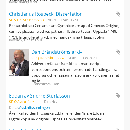
Rosersbergs slott
Christianus Rosbeck: Dissertation
SE S-HS Acc1993/233
Arkiv
1748--1751
Pentathloi seu Certaminum Gymnicorum apud Graecos Origine,
cum adplicatione ad res patrias, I-II, dissertation, Uppsala 1748,
1751. Interfolierat tryck med handskrivna tillägg. i volym.
Rosbeck, Christianus
Dan Brändströms arkiv
SE Q Handskrift 224
Arkiv
1938-2021
Arkivet omfattar framför allt manuskript,
korrespondens och ämnesordnade handlingar från
uppdrag och engagemang som arkivbildaren ägnat
sig åt.
Brändström, Dan
Eddan av Snorre Sturlasson
SE Q Avskrifter:111
Delarkiv
Del av
Avskriftssamlingen
Även kallad den Prosaiska Eddan eller den Yngre Eddan
Digital kopia av original i Uppsala universitetsbibliotek.