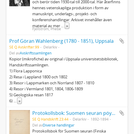
och berör tiden 1930‐tal till 2000‐tal. Här återfinns
hennes vetenskapliga produktion i form av
manuskript, underlags‐, projekt‐ och
konferenshandlingar. Arkivet innehåller även
material av mer
...
»
Fjellström, Phebe
Prof Göran Wahlenberg (1780 - 1851), Uppsala
SE Q Avskrifter:99
Delarkiv
Del av
Avskriftssamlingen
Kopior (mikrofiche) av original i Uppsala universitetsbibliotek,
Handskriftssamlingen.
1) Flora Lapponica
2) Resa i Lappland 1800 och 1802
3) Resor i Lappmarken och Norrland 1807 - 1810
4) Resor i Vermland 1801, 1804, 1806-1809
5) Geologiska resan 1817
6)
...
»
Protokollsbok: Suomen seuran pöytäkirjat 1892-1894
SE Q Handskrift 23:44
Delarkiv
1892-1894
Del av
Diverse handlingar
Protokollsbok för Suomen seuran (Finska