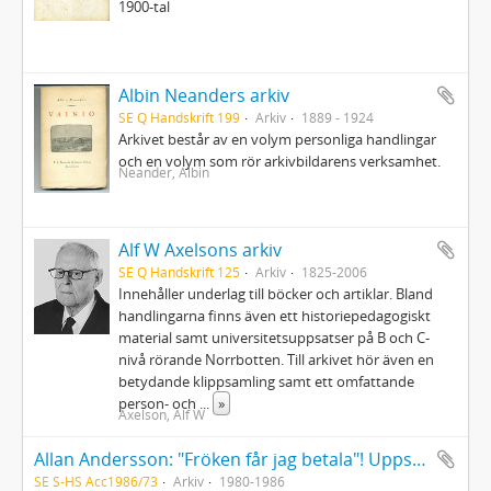
1900-tal
Albin Neanders arkiv
SE Q Handskrift 199
Arkiv
1889 - 1924
Arkivet består av en volym personliga handlingar
och en volym som rör arkivbildarens verksamhet.
Neander, Albin
Alf W Axelsons arkiv
SE Q Handskrift 125
Arkiv
1825-2006
Innehåller underlag till böcker och artiklar. Bland
handlingarna finns även ett historiepedagogiskt
material samt universitetsuppsatser på B och C-
nivå rörande Norrbotten. Till arkivet hör även en
betydande klippsamling samt ett omfattande
person- och
...
»
Axelson, Alf W
Allan Andersson: "Fröken får jag betala"! Uppsalas Kaféer & Konditorier 1925-1967
SE S-HS Acc1986/73
Arkiv
1980-1986