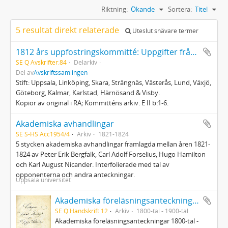
Riktning:
Ökande
Sortera:
Titel
5 resultat direkt relaterade
Uteslut snävare termer
1812 års uppfostringskommitté: Uppgifter från Konsistorierna
SE Q Avskrifter:84
Delarkiv
Del av
Avskriftssamlingen
Stift: Uppsala, Linköping, Skara, Strängnäs, Västerås, Lund, Växjö,
Göteborg, Kalmar, Karlstad, Härnösand & Visby.
Kopior av original i RA; Kommitténs arkiv. E II b:1-6.
Akademiska avhandlingar
SE S-HS Acc1954/4
Arkiv
1821-1824
5 stycken akademiska avhandlingar framlagda mellan åren 1821-
1824 av Peter Erik Bergfalk, Carl Adolf Forselius, Hugo Hamilton
och Karl August Nicander. Interfolierade med tal av
opponenterna och andra anteckningar.
Uppsala universitet
Akademiska föreläsningsanteckningar
SE Q Handskrift 12
Arkiv
1800-tal - 1900-tal
Akademiska föreläsningsanteckningar 1800-tal -