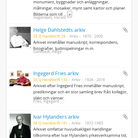
monument, byggnader och anläggningar,
målningar, mosaiker, mynt samt kartor och planer.
Bilderna som till
...
»
Hagendahl, Harald
Helge Dahlstedts arkiv
SE Q Handskrift 29
Arkiv
1870 - 2000
Arkivet innehåller manuskript, korrespondens,
fotografier, ljudinspelningar m.m.
Dahlstedt, Helge
Ingegerd Fries arkiv
SE Q Handskrift 133
Arkiv
1926 - 2016
Arkivet efter Ingegerd Fries innehåller manuskript,
predikningar och en stor samling brev från kollegor,
släkt och vänner.
Fries, Ingegerd
Ivar Hylanders arkiv
SE Q Handskrift 181
Arkiv
1872-1983
Arkivet omfattar huvudsakligen handlingar
tillkomna efter Ivar Hylanders yrkesverksamma tid,