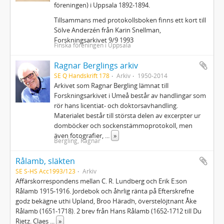
föreningen) i Uppsala 1892-1894.
Tillsammans med protokollsboken finns ett kort till
Sölve Anderzén från Karin Snellman,
Forskningsarkivet 9/9 1993
Finska föreningen i Uppsala
Ragnar Berglings arkiv
SE Q Handskrift 178
Arkiv
1950-2014
Arkivet som Ragnar Bergling lämnat till
Forskningsarkivet i Umeå består av handlingar som
rör hans licentiat- och doktorsavhandling.
Materialet består till största delen av excerpter ur
domböcker och sockenstämmoprotokoll, men
även fotografier,
...
»
Bergling, Ragnar
Rålamb, släkten
SE S-HS Acc1993/123
Arkiv
Affärskorrespondens mellan C. R. Lundberg och Erik E:son
Rålamb 1915-1916. Jordebok och åhrlig ränta på Efterskrefne
godz bekägne uthi Upland, Broo Häradh, överstelöjtnant Åke
Rålamb (1651-1718). 2 brev från Hans Rålamb (1652-1712 till Du
Rietz. Claes
...
»