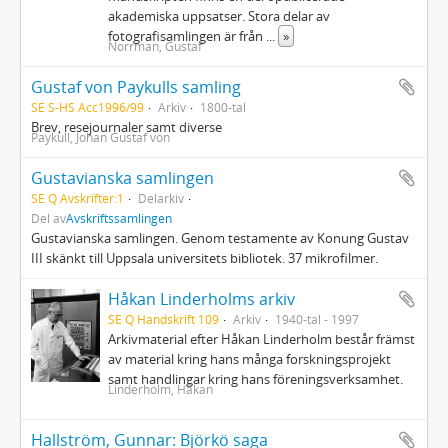
akademiska uppsatser. Stora delar av
fotografisamlingen är från
...
»
Norrman, Gustaf
Gustaf von Paykulls samling
SE S-HS Acc1996/99
Arkiv
1800-tal
Brev, resejournaler samt diverse
Paykull, Johan Gustaf von
Gustavianska samlingen
SE Q Avskrifter:1
Delarkiv
Del av
Avskriftssamlingen
Gustavianska samlingen. Genom testamente av Konung Gustav
III skänkt till Uppsala universitets bibliotek. 37 mikrofilmer.
Håkan Linderholms arkiv
SE Q Handskrift 109
Arkiv
1940-tal - 1997
Arkivmaterial efter Håkan Linderholm består främst
av material kring hans många forskningsprojekt
samt handlingar kring hans föreningsverksamhet.
Linderholm, Håkan
Hallström, Gunnar: Björkö saga