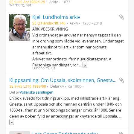
SE S-HS Acc1982/129
Arkiv
1877
Warburg, Karl
Kjell Lundholms arkiv
SE Q Handskrift 146
Arkiv
1930 - 2010
ARKIVBESKRIVNING
Vid ordnandet av arkivet har hänsyn tagits till den
inre ordning som rådde vid leveransen. Undantaget
är manuskript till artiklar som har ordnats
alfabetiskt.
Arkivet har ordnats i fem huvudkategorier. A
Personliga handlingar, rör
...
»
Lundholm, Kjell
Klippsamling: Om Upsala, skolminnen, Gnesta m.m. : Klipp och anteckningar
SE S-HS L316:1993/88
Delarkiv
ca 1900
Del av
Pollerska samlingen
En bok avsedd för tidningsurklipp, med inklistrade artiklar ang.
Gnesta, samt Uppsala och skolminnen därifrån under 1840- och
1850-tal, främst ur Norrköpings tidningar omkr. år 1900. Senare
delen av boken fylld av anteckningar anknytande till Uppsala.
...
»