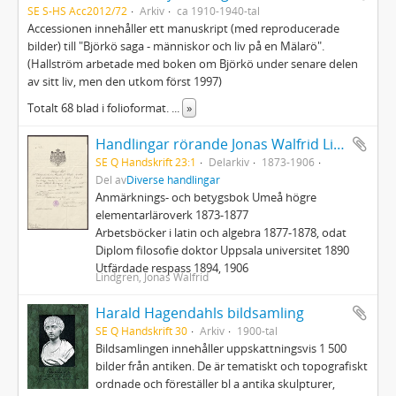
SE S-HS Acc2012/72
Arkiv
ca 1910-1940-tal
Accessionen innehåller ett manuskript (med reproducerade
bilder) till "Björkö saga - människor och liv på en Mälarö".
(Hallström arbetade med boken om Björkö under senare delen
av sitt liv, men den utkom först 1997)
Totalt 68 blad i folioformat.
...
»
Handlingar rörande Jonas Walfrid Lindgren
SE Q Handskrift 23:1
Delarkiv
1873-1906
Del av
Diverse handlingar
Anmärknings- och betygsbok Umeå högre
elementarläroverk 1873-1877
Arbetsböcker i latin och algebra 1877-1878, odat
Diplom filosofie doktor Uppsala universitet 1890
Utfärdade respass 1894, 1906
Lindgren, Jonas Walfrid
Harald Hagendahls bildsamling
SE Q Handskrift 30
Arkiv
1900-tal
Bildsamlingen innehåller uppskattningsvis 1 500
bilder från antiken. De är tematiskt och topografiskt
ordnade och föreställer bl a antika skulpturer,