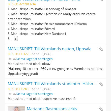
SE S-HS Acc2011/34
1. Manuskript - rollhäfte: En söndag på Amager
2. Manuskript - rollhäfte: Qvarnen vid Marly eller Den vackra
arrendatorskan
3. Manuskript - rollhäfte: En midsommarnatt i Dalarna
4. Manuskript - rollhäfte: Edvard
5. Manuskript - rollhäfte: Herr Dardanell
6.
...
»
MANUSKRIPT: Till Värmlands nation, Uppsala
SE S-HS L1:322
Serie
[1930]
Del av
Selma Lagerlöf-samlingen
Manuskript med bläck, oktav
(Hälsning 10 oktober 1930 vid invigningen av Värmlands nations i
Uppsala nybyggnad)
MANUSKRIPT: Till Värmlands studenter. Hälsning vid invigningen av Värmlands nations i Uppsala byggnad
SE S-HS L1:283
Serie
[1930]
Del av
Selma Lagerlöf-samlingen
Manuskript med bläck respektive maskinskrift
Marianne Rasmusons arkiv