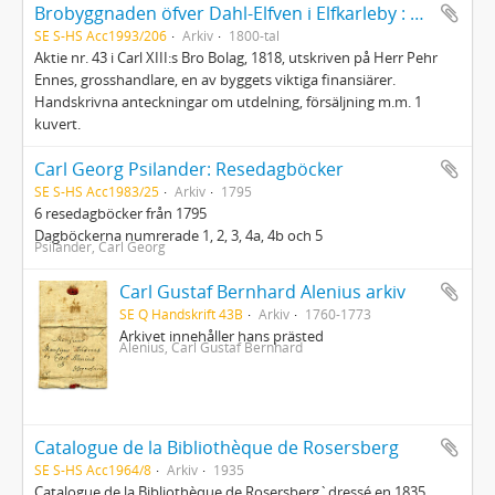
Brobyggnaden öfver Dahl-Elfven i Elfkarleby : Aktie
SE S-HS Acc1993/206
Arkiv
1800-tal
Aktie nr. 43 i Carl XIII:s Bro Bolag, 1818, utskriven på Herr Pehr
Ennes, grosshandlare, en av byggets viktiga finansiärer.
Handskrivna anteckningar om utdelning, försäljning m.m. 1
kuvert.
Carl Georg Psilander: Resedagböcker
SE S-HS Acc1983/25
Arkiv
1795
6 resedagböcker från 1795
Dagböckerna numrerade 1, 2, 3, 4a, 4b och 5
Psilander, Carl Georg
Carl Gustaf Bernhard Alenius arkiv
SE Q Handskrift 43B
Arkiv
1760-1773
Arkivet innehåller hans prästed
Alenius, Carl Gustaf Bernhard
Catalogue de la Bibliothèque de Rosersberg
SE S-HS Acc1964/8
Arkiv
1935
Catalogue de la Bibliothèque de Rosersberg`dressé en 1835