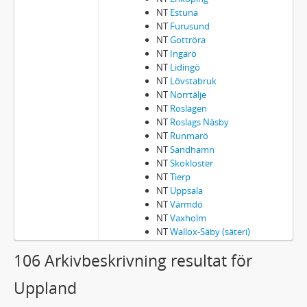
NT
Estuna
NT
Furusund
NT
Gottröra
NT
Ingarö
NT
Lidingö
NT
Lövstabruk
NT
Norrtälje
NT
Roslagen
NT
Roslags Näsby
NT
Runmarö
NT
Sandhamn
NT
Skokloster
NT
Tierp
NT
Uppsala
NT
Värmdö
NT
Vaxholm
NT
Wallox-Säby (säteri)
106 Arkivbeskrivning resultat för
Uppland