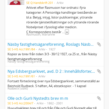
SE Q Handskrift 201
Arkiv
Arkivet efter Rasmuson har ordnats i fyra
kategorier: A Personliga handlingar bestående av
bl.a. Betyg, intyg, listor publiceringar, yttrande
rörande tjänstetillsättningar och yttrande rörande
Nobelpriset i fysiologi eller medicin.
C Korrespondens består
...
»
Rasmuson, Marianne
Näsby fastighetsägareförening, Roslags Näsby : kopiebok
SE S-HS Acc1991/84
Arkiv
1927
Kopior av brev från tiden 3/3 - 30/12 1927, ca 25 st., från Näsby
fastighetsägareförening
Näsby fastighetsägareförening
Nya Edsbergsarkivet, avd. D 2 : Innehållsförteckning
SE S-HS Acc1991/61
Arkiv
Fortsatt förteckning över nya Edsbergsarkivet, sammanställd av
Reinhold Rudbeck. 5 häften, A4, elstatkopior. - 1 kapsel
Rudbeck (släkt)
Olle och Gurli Nystedts brev m m
SE S-HS Acc2004/7
Arkiv
1862 - 2001
Huvudsakligen brev till och från Olle och Gurli Nystedt eller till