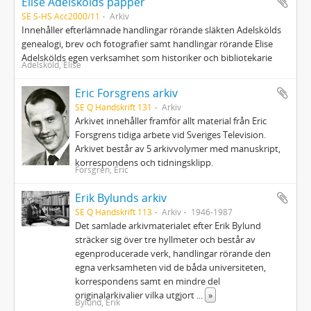
Elise Adelskölds papper
SE S-HS Acc2000/11
Arkiv
Innehåller efterlämnade handlingar rörande släkten Adelskölds
genealogi, brev och fotografier samt handlingar rörande Elise
Adelskölds egen verksamhet som historiker och bibliotekarie
Adelsköld, Elise
Eric Forsgrens arkiv
SE Q Handskrift 131
Arkiv
Arkivet innehåller framför allt material från Eric
Forsgrens tidiga arbete vid Sveriges Television.
Arkivet består av 5 arkivvolymer med manuskript,
korrespondens och tidningsklipp.
Forsgren, Eric
Erik Bylunds arkiv
SE Q Handskrift 113
Arkiv
1946-1987
Det samlade arkivmaterialet efter Erik Bylund
sträcker sig över tre hyllmeter och består av
egenproducerade verk, handlingar rörande den
egna verksamheten vid de båda universiteten,
korrespondens samt en mindre del
originalarkivalier vilka utgjort
...
»
Bylund, Erik