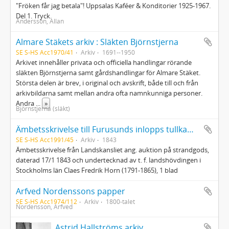
"Fröken får jag betala"! Uppsalas Kaféer & Konditorier 1925-1967.
Del 1. Tryck.
Andersson, Allan
Almare Stäkets arkiv : Släkten Björnstjerna
SE S-HS Acc1970/41
Arkiv
1691--1950
Arkivet innehåller privata och officiella handlingar rörande
släkten Björnstjerna samt gårdshandlingar för Almare Stäket.
Största delen är brev, i original och avskrift, både till och från
arkivbildarna samt mellan andra ofta namnkunniga personer.
Andra
...
»
Björnstjerna (släkt)
Ämbetsskrivelse till Furusunds inlopps tullkammare : från Landskansliet i Stockholm 1843
SE S-HS Acc1991/45
Arkiv
1843
Ämbetsskrivelse från Landskansliet ang. auktion på strandgods,
daterad 17/1 1843 och undertecknad av t. f. landshövdingen i
Stockholms län Claes Fredrik Horn (1791-1865), 1 blad
Arfved Nordenssons papper
SE S-HS Acc1974/112
Arkiv
1800-talet
Nordensson, Arfved
Astrid Hallströms arkiv