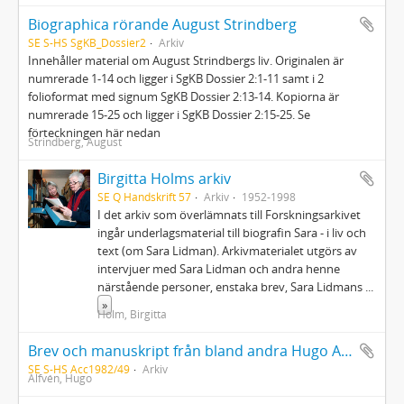
Biographica rörande August Strindberg
SE S-HS SgKB_Dossier2
Arkiv
Innehåller material om August Strindbergs liv. Originalen är
numrerade 1-14 och ligger i SgKB Dossier 2:1-11 samt i 2
folioformat med signum SgKB Dossier 2:13-14. Kopiorna är
numrerade 15-25 och ligger i SgKB Dossier 2:15-25. Se
förteckningen här nedan
Strindberg, August
Birgitta Holms arkiv
SE Q Handskrift 57
Arkiv
1952-1998
I det arkiv som överlämnats till Forskningsarkivet
ingår underlagsmaterial till biografin Sara - i liv och
text (om Sara Lidman). Arkivmaterialet utgörs av
intervjuer med Sara Lidman och andra henne
närstående personer, enstaka brev, Sara Lidmans
...
»
Holm, Birgitta
Brev och manuskript från bland andra Hugo Alfén, Alfred Berg, John Forsell och Felix Körling
SE S-HS Acc1982/49
Arkiv
Alfvén, Hugo