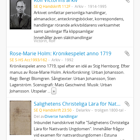
Rolf Victorins arkiv
SE Q Handskrift 112F
Arkiv
1914-1995
Arkivet omfattar personliga handlingar,
almanackor, anteckningsböcker, korrespondens,
handlingar rörande arkivbildarens verksamhet
samt samlingar ffa klippsamligar
Innehåller även släkthandlingar
Victorin, Rolf
Rose-Marie Holm: Krönikespelet anno 1719
SE S-HS Acc1993/162
Arkiv
1992
Krönikespelet anno 1719, spel efter en idé av Stig Hernborg. Efter
manus av Rose-Marie Holm. Arkivforskning: Urban Johansson.
Regi: Bengt Blomgren. Sångtexter: Urban Johansson, Sten
Lagerström. Scenografi: Mats Geschwind. Musik: Urban
Johansson. Utspelar
...
»
Salighetens Christeliga Lära för Nattvards Ungdomen
SE Q Handskrift 23:50
Delarkiv
troligen 1800-tal
Del av
Diverse handlingar
Inbundet handskrivet häfte "Salighetens Christeliga
Lära för Nattvards Ungdomen". Innehåller frågor
vid examen för nattvardsungdomen i Estuna