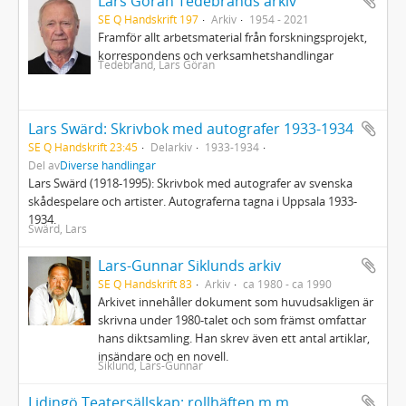
Lars Göran Tedebrands arkiv
SE Q Handskrift 197
Arkiv
1954 - 2021
Framför allt arbetsmaterial från forskningsprojekt,
korrespondens och verksamhetshandlingar
Tedebrand, Lars Göran
Lars Swärd: Skrivbok med autografer 1933-1934
SE Q Handskrift 23:45
Delarkiv
1933-1934
Del av
Diverse handlingar
Lars Swärd (1918-1995): Skrivbok med autografer av svenska
skådespelare och artister. Autograferna tagna i Uppsala 1933-
1934.
Swärd, Lars
Lars-Gunnar Siklunds arkiv
SE Q Handskrift 83
Arkiv
ca 1980 - ca 1990
Arkivet innehåller dokument som huvudsakligen är
skrivna under 1980-talet och som främst omfattar
hans diktsamling. Han skrev även ett antal artiklar,
insändare och en novell.
Siklund, Lars-Gunnar
Lidingö Teatersällskap: rollhäften m.m.