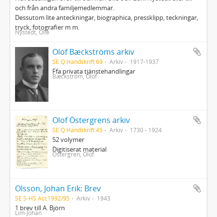
och från andra familjemedlemmar.
Dessutom lite anteckningar, biographica, pressklipp, teckningar,
tryck, fotografier m m.
Nystedt, Olle
Olof Bæckströms arkiv
SE Q Handskrift 69
Arkiv
1917-1937
Ffa privata tjänstehandlingar
Bæckström, Olof
Olof Östergrens arkiv
SE Q Handskrift 45
Arkiv
1730 - 1924
52 volymer
Digitiserat material
Östergren, Olof
Olsson, Johan Erik: Brev
SE S-HS Acc1992/95
Arkiv
1943
1 brev till A. Björn
Lim-Johan