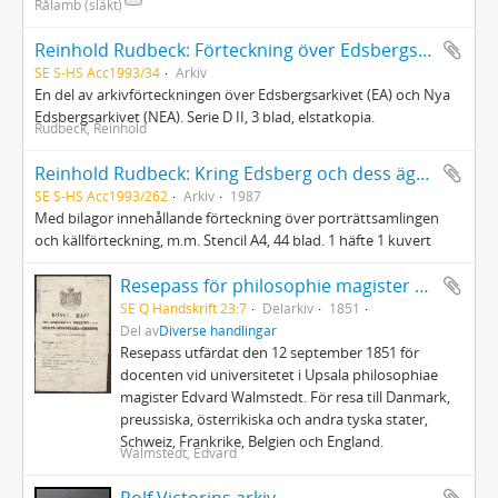
Rålamb (släkt)
Reinhold Rudbeck: Förteckning över Edsbergsarkivet
SE S-HS Acc1993/34
Arkiv
En del av arkivförteckningen över Edsbergsarkivet (EA) och Nya
Edsbergsarkivet (NEA). Serie D II, 3 blad, elstatkopia.
Rudbeck, Reinhold
Reinhold Rudbeck: Kring Edsberg och dess ägare : Anteckningar för ett föredrag
SE S-HS Acc1993/262
Arkiv
1987
Med bilagor innehållande förteckning över porträttsamlingen
och källförteckning, m.m. Stencil A4, 44 blad. 1 häfte 1 kuvert
Resepass för philosophie magister Edvard Walmstedt
SE Q Handskrift 23:7
Delarkiv
1851
Del av
Diverse handlingar
Resepass utfärdat den 12 september 1851 för
docenten vid universitetet i Upsala philosophiae
magister Edvard Walmstedt. För resa till Danmark,
preussiska, österrikiska och andra tyska stater,
Schweiz, Frankrike, Belgien och England.
Walmstedt, Edvard