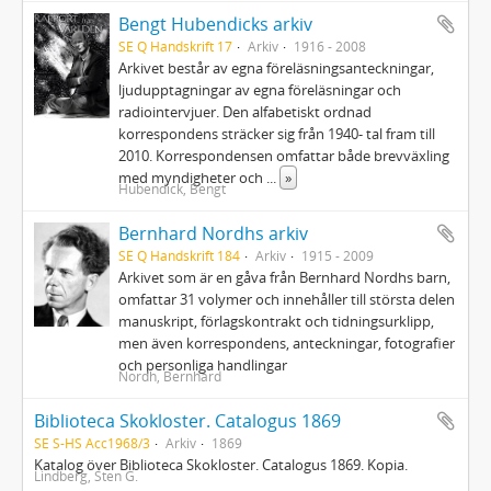
Bengt Hubendicks arkiv
SE Q Handskrift 17
Arkiv
1916 - 2008
Arkivet består av egna föreläsningsanteckningar,
ljudupptagningar av egna föreläsningar och
radiointervjuer. Den alfabetiskt ordnad
korrespondens sträcker sig från 1940- tal fram till
2010. Korrespondensen omfattar både brevväxling
med myndigheter och
...
»
Hubendick, Bengt
Bernhard Nordhs arkiv
SE Q Handskrift 184
Arkiv
1915 - 2009
Arkivet som är en gåva från Bernhard Nordhs barn,
omfattar 31 volymer och innehåller till största delen
manuskript, förlagskontrakt och tidningsurklipp,
men även korrespondens, anteckningar, fotografier
och personliga handlingar
Nordh, Bernhard
Biblioteca Skokloster. Catalogus 1869
SE S-HS Acc1968/3
Arkiv
1869
Katalog över Biblioteca Skokloster. Catalogus 1869. Kopia.
Lindberg, Sten G.