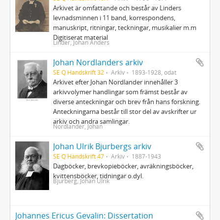
Arkivet är omfattande och består av Linders
levnadsminnen i 11 band, korrespondens,
manuskript, ritningar, teckningar, musikalier m.m
Digitiserat material
Linder, Johan Anders
Johan Nordlanders arkiv
SE Q Handskrift 32
Arkiv
1893-1928, odat
Arkivet efter Johan Nordlander innehåller 3
arkivvolymer handlingar som främst består av
diverse anteckningar och brev från hans forskning.
Anteckningarna består till stor del av avskrifter ur
arkiv och andra samlingar.
Nordlander, Johan
Johan Ulrik Bjurbergs arkiv
SE Q Handskrift 47
Arkiv
1887-1943
Dagböcker, brevkopieböcker, avräkningsböcker,
kvittensböcker, tidningar o.dyl.
Bjurberg, Johan Ulrik
Johannes Ericus Gevalin: Dissertation