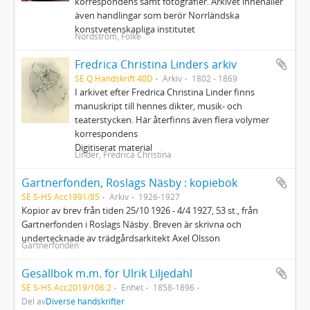
korrespondens samt fotografier. Arkivet innehåller
även handlingar som berör Norrländska
konstvetenskapliga institutet
Nordström, Folke
Fredrica Christina Linders arkiv
SE Q Handskrift 40D
Arkiv
1802 - 1869
I arkivet efter Fredrica Christina Linder finns
manuskript till hennes dikter, musik- och
teaterstycken. Här återfinns även flera volymer
korrespondens
Digitiserat material
Linder, Fredrica Christina
Gartnerfonden, Roslags Näsby : kopiebok
SE S-HS Acc1991/85
Arkiv
1926-1927
Kopior av brev från tiden 25/10 1926 - 4/4 1927, 53 st., från
Gartnerfonden i Roslags Näsby. Breven är skrivna och
undertecknade av trädgårdsarkitekt Axel Olsson
Gartnerfonden
Gesällbok m.m. för Ulrik Liljedahl
SE S-HS Acc2019/106:2
Enhet
1858-1896
Del av
Diverse handskrifter