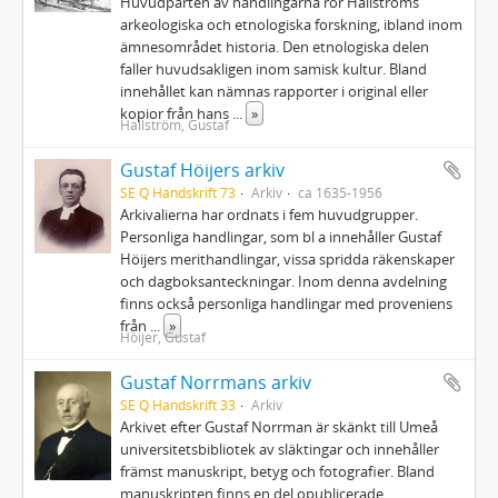
Huvudparten av handlingarna rör Hallströms
arkeologiska och etnologiska forskning, ibland inom
ämnesområdet historia. Den etnologiska delen
faller huvudsakligen inom samisk kultur. Bland
innehållet kan nämnas rapporter i original eller
kopior från hans
...
»
Hallström, Gustaf
Gustaf Höijers arkiv
SE Q Handskrift 73
Arkiv
ca 1635-1956
Arkivalierna har ordnats i fem huvudgrupper.
Personliga handlingar, som bl a innehåller Gustaf
Höijers merithandlingar, vissa spridda räkenskaper
och dagboksanteckningar. Inom denna avdelning
finns också personliga handlingar med proveniens
från
...
»
Höijer, Gustaf
Gustaf Norrmans arkiv
SE Q Handskrift 33
Arkiv
Arkivet efter Gustaf Norrman är skänkt till Umeå
universitetsbibliotek av släktingar och innehåller
främst manuskript, betyg och fotografier. Bland
manuskripten finns en del opublicerade