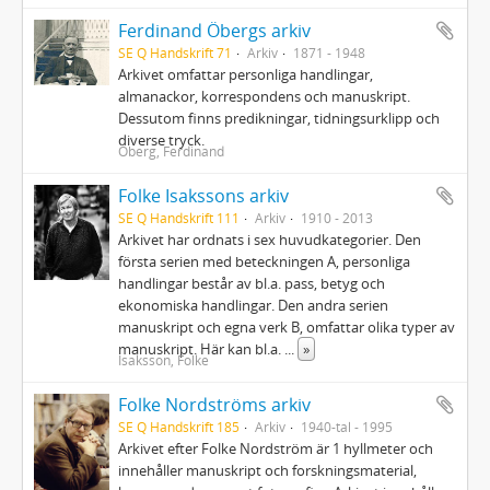
Ferdinand Öbergs arkiv
SE Q Handskrift 71
Arkiv
1871 - 1948
Arkivet omfattar personliga handlingar,
almanackor, korrespondens och manuskript.
Dessutom finns predikningar, tidningsurklipp och
diverse tryck.
Öberg, Ferdinand
Folke Isakssons arkiv
SE Q Handskrift 111
Arkiv
1910 - 2013
Arkivet har ordnats i sex huvudkategorier. Den
första serien med beteckningen A, personliga
handlingar består av bl.a. pass, betyg och
ekonomiska handlingar. Den andra serien
manuskript och egna verk B, omfattar olika typer av
manuskript. Här kan bl.a.
...
»
Isaksson, Folke
Folke Nordströms arkiv
SE Q Handskrift 185
Arkiv
1940-tal - 1995
Arkivet efter Folke Nordström är 1 hyllmeter och
innehåller manuskript och forskningsmaterial,