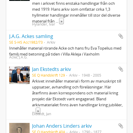
men i arkivet finns enstaka handlingar från och
med 1919. Hans arkiv som omfattar cirka 1,3
hyllmeter handlingar innehåller till stor del diverse
material från
...
»
Hylander, Ivar
J.A.G. Ackes samling
SE S-HS Acc1982/73
Arkiv
Innehåller material rörande Acke och hans fru Eva Topelius med
familj med betoning på tiden i Villa Akleja i Vaxholm
Acke, J.A.G.
Jan Ekstedts arkiv
SE Q Handskrift 129
Arkiv
1948 - 2005
Arkivet innehåller material i form av manuskript till
uppsatser, avhandling och föreläsningar. Här
återfinns även korrespondens och material kring
projekt där Ekstedt varit engagerad. Bland
arkivmaterialet finns även handlingar kring jubiléer,
...
»
Ekstedt, Jan
Johan Anders Linders arkiv
SE Q Handskrift 40A
Arkiv
1790 - 1877