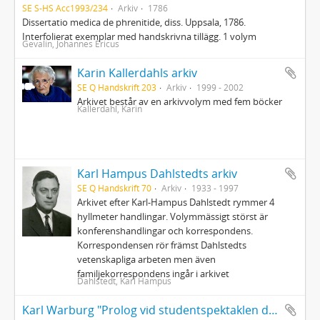
SE S-HS Acc1993/234
Arkiv
1786
Dissertatio medica de phrenitide, diss. Uppsala, 1786.
Interfolierat exemplar med handskrivna tillägg. 1 volym
Gevalin, Johannes Ericus
Karin Kallerdahls arkiv
SE Q Handskrift 203
Arkiv
1999 - 2002
Arkivet består av en arkivvolym med fem böcker
Kallerdahl, Karin
Karl Hampus Dahlstedts arkiv
SE Q Handskrift 70
Arkiv
1933 - 1997
Arkivet efter Karl-Hampus Dahlstedt rymmer 4
hyllmeter handlingar. Volymmässigt störst är
konferenshandlingar och korrespondens.
Korrespondensen rör främst Dahlstedts
vetenskapliga arbeten men även
familjekorrespondens ingår i arkivet
Dahlstedt, Karl Hampus
Karl Warburg "Prolog vid studentspektaklen den 20 och 21 April 1877 å Upsala teater" (Kopia); Ragnar Jändel "Idyllens man" (odat., kopia)