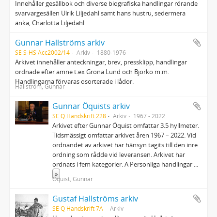
Innehåller gesällbok och diverse biografiska handlingar rörande
svarvargesällen Ulrik Liljedahl samt hans hustru, sedermera
änka, Charlotta Liljedahl
Gunnar Hallströms arkiv
SE S-HS Acc2002/14
Arkiv
1880-1976
Arkivet innehåller anteckningar, brev, pressklipp, handlingar
ordnade efter ämne t.ex Gröna Lund och Björkö m.m.
Handlingarna förvaras osorterade i lådor.
Hallström, Gunnar
Gunnar Öquists arkiv
SE Q Handskrift 228
Arkiv
1967 - 2022
Arkivet efter Gunnar Öquist omfattar 3.5 hyllmeter.
Tidsmässigt omfattar arkivet åren 1967 – 2022. Vid
ordnandet av arkivet har hänsyn tagits till den inre
ordning som rådde vid leveransen. Arkivet har
ordnats i fem kategorier. A Personliga handlingar
...
»
Öquist, Gunnar
Gustaf Hallströms arkiv
SE Q Handskrift 7A
Arkiv