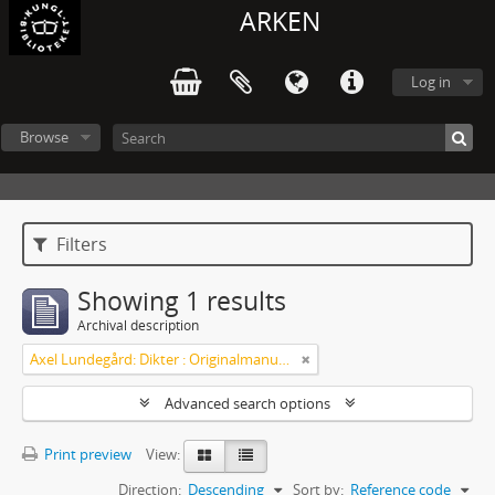
ARKEN
Log in
Browse
Filters
Showing 1 results
Archival description
Axel Lundegård: Dikter : Originalmanuskript
Advanced search options
Print preview
View:
Direction:
Descending
Sort by:
Reference code