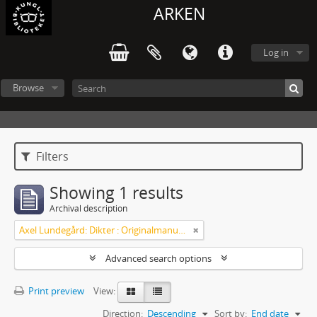
ARKEN
Log in
Browse
Filters
Showing 1 results
Archival description
Axel Lundegård: Dikter : Originalmanuskript
Advanced search options
Print preview
View:
Direction:
Descending
Sort by:
End date