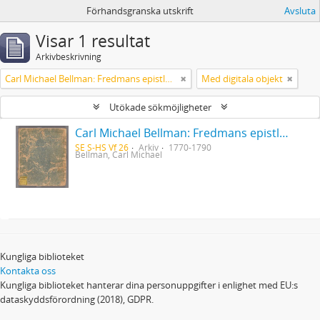
Förhandsgranska utskrift
Avsluta
Visar 1 resultat
Arkivbeskrivning
Carl Michael Bellman: Fredmans epistlar [Nechers ex.]. Ep. 1-50
Med digitala objekt
Utökade sökmöjligheter
Carl Michael Bellman: Fredmans epistlar [Nechers ex.]. Ep. 1-50
SE S-HS Vf 26
Arkiv
1770-1790
Bellman, Carl Michael
Kungliga biblioteket
Kontakta oss
Kungliga biblioteket hanterar dina personuppgifter i enlighet med EU:s
dataskyddsförordning (2018), GDPR.