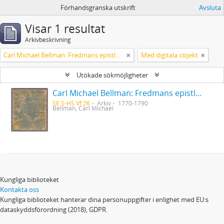
Förhandsgranska utskrift
Avsluta
Visar 1 resultat
Arkivbeskrivning
Carl Michael Bellman: Fredmans epistlar [Nechers ex.]. Ep. 1-50
Med digitala objekt
Utökade sökmöjligheter
Carl Michael Bellman: Fredmans epistlar [Nechers ex.]. Ep. 1-50
SE S-HS Vf 26
Arkiv
1770-1790
Bellman, Carl Michael
Kungliga biblioteket
Kontakta oss
Kungliga biblioteket hanterar dina personuppgifter i enlighet med EU:s
dataskyddsförordning (2018), GDPR.