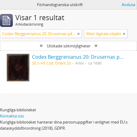
Förhandsgranska utskrift
Avsluta
Visar 1 resultat
Arkivbeskrivning
Codex Berggrenianus 20: Drusernas på Libanon heliga bok
Med digitala objekt
Utökade sökmöjligheter
Codex Berggrenianus 20: Drusernas på Libanon heliga bok
SE S-HS Cod. Orient 20
Arkiv
ca 1690
Kungliga biblioteket
Kontakta oss
Kungliga biblioteket hanterar dina personuppgifter i enlighet med EU:s
dataskyddsförordning (2018), GDPR.