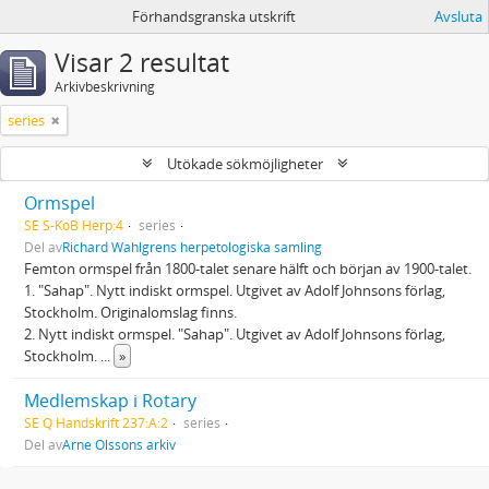
Förhandsgranska utskrift
Avsluta
Visar 2 resultat
Arkivbeskrivning
series
Utökade sökmöjligheter
Ormspel
SE S-KoB Herp:4
series
Del av
Richard Wahlgrens herpetologiska samling
Femton ormspel från 1800-talet senare hälft och början av 1900-talet.
1. "Sahap". Nytt indiskt ormspel. Utgivet av Adolf Johnsons förlag,
Stockholm. Originalomslag finns.
2. Nytt indiskt ormspel. "Sahap". Utgivet av Adolf Johnsons förlag,
Stockholm.
...
»
Medlemskap i Rotary
SE Q Handskrift 237:A:2
series
Del av
Arne Olssons arkiv