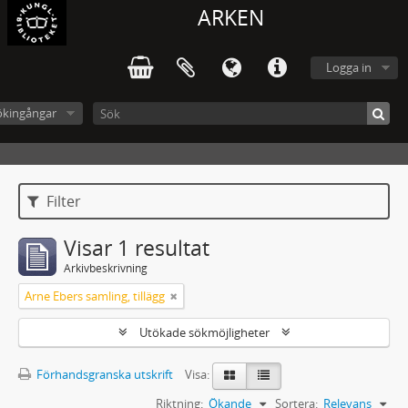
ARKEN
Logga in
ökingångar
Filter
Visar 1 resultat
Arkivbeskrivning
Arne Ebers samling, tillägg
Utökade sökmöjligheter
Förhandsgranska utskrift
Visa:
Riktning:
Ökande
Sortera:
Relevans