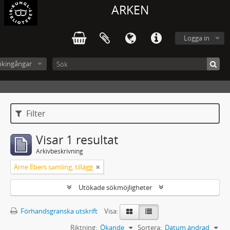
ARKEN
Logga in
ökingångar
Filter
Visar 1 resultat
Arkivbeskrivning
Arne Ebers samling, tillägg
Utökade sökmöjligheter
Förhandsgranska utskrift
Visa:
Riktning:
Ökande
Sortera:
Datum ändrad