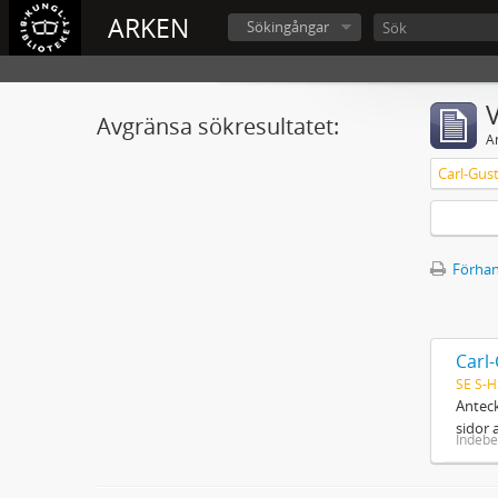
ARKEN
Sökingångar
V
Avgränsa sökresultatet:
A
Carl-Gus
Förhan
Carl
SE S-H
Anteck
sidor 
Indebe