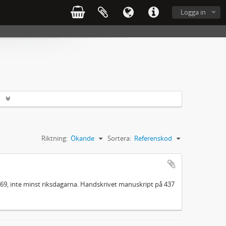
Logga in
r
Riktning:
Ökande
Sortera:
Referenskod
1869, inte minst riksdagarna. Handskrivet manuskript på 437