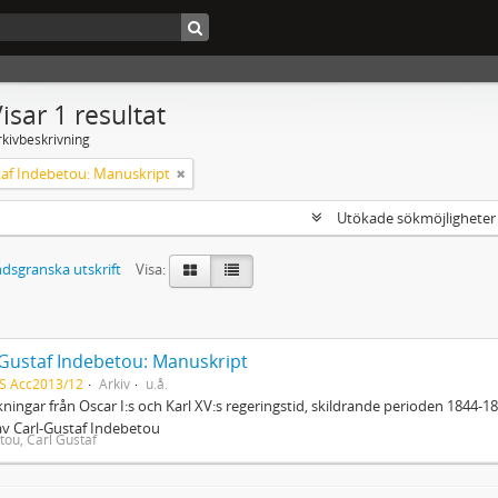
isar 1 resultat
rkivbeskrivning
taf Indebetou: Manuskript
Utökade sökmöjlighete
dsgranska utskrift
Visa:
-Gustaf Indebetou: Manuskript
S Acc2013/12
Arkiv
u.å.
ningar från Oscar I:s och Karl XV:s regeringstid, skildrande perioden 1844-
av Carl-Gustaf Indebetou
tou, Carl Gustaf