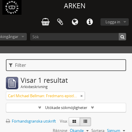
ARKEN
Logga in
ökingångar
Filter
Visar 1 resultat
Arkivbeskrivning
Carl Michael Bellman: Fredmans epistlar och sånger m.fl. Bellman-texter
Utökade sökmöjligheter
Förhandsgranska utskrift
Visa:
Riktning:
Ökande
Sortera:
Signum