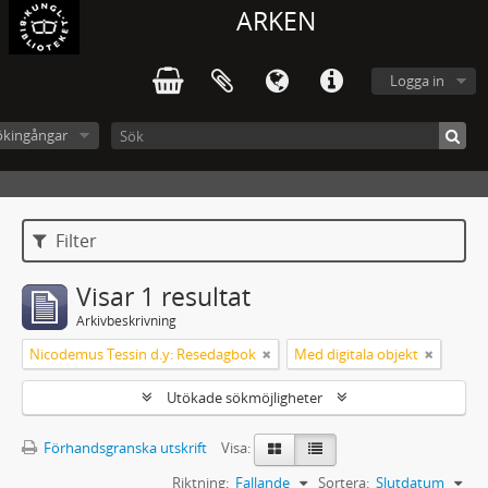
ARKEN
Logga in
ökingångar
Filter
Visar 1 resultat
Arkivbeskrivning
Nicodemus Tessin d.y: Resedagbok
Med digitala objekt
Utökade sökmöjligheter
Förhandsgranska utskrift
Visa:
Riktning:
Fallande
Sortera:
Slutdatum