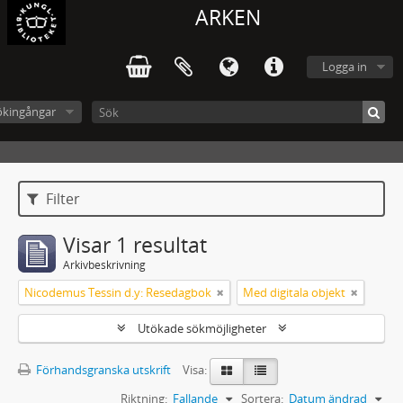
ARKEN
Logga in
ökingångar
Filter
Visar 1 resultat
Arkivbeskrivning
Nicodemus Tessin d.y: Resedagbok
Med digitala objekt
Utökade sökmöjligheter
Förhandsgranska utskrift
Visa:
Riktning:
Fallande
Sortera:
Datum ändrad