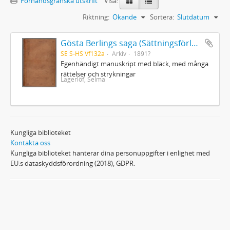
Förhandsgranska utskrift
Visa:
Riktning:
Ökande
Sortera:
Slutdatum
Gösta Berlings saga (Sättningsförlagan)
SE S-HS Vf132a
Arkiv
1891?
Egenhändigt manuskript med bläck, med många
rättelser och strykningar
Lagerlöf, Selma
Kungliga biblioteket
Kontakta oss
Kungliga biblioteket hanterar dina personuppgifter i enlighet med
EU:s dataskyddsförordning (2018), GDPR.