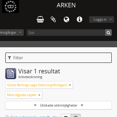
ARKEN
Logga in
ökingångar
Filter
Visar 1 resultat
Arkivbeskrivning
Gösta Berlings saga (Sättningsförlagan)
Med digitala objekt
Utökade sökmöjligheter