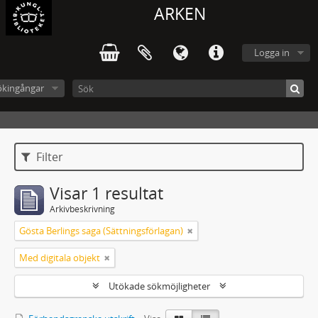
ARKEN
Logga in
ökingångar
Filter
Visar 1 resultat
Arkivbeskrivning
Gösta Berlings saga (Sättningsförlagan)
Med digitala objekt
Utökade sökmöjligheter