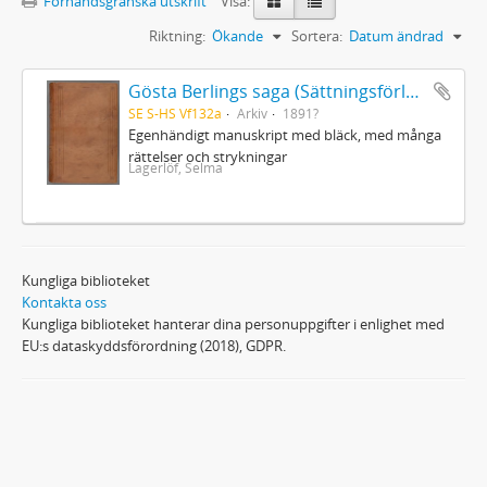
Förhandsgranska utskrift
Visa:
Riktning:
Ökande
Sortera:
Datum ändrad
Gösta Berlings saga (Sättningsförlagan)
SE S-HS Vf132a
Arkiv
1891?
Egenhändigt manuskript med bläck, med många
rättelser och strykningar
Lagerlöf, Selma
Kungliga biblioteket
Kontakta oss
Kungliga biblioteket hanterar dina personuppgifter i enlighet med
EU:s dataskyddsförordning (2018), GDPR.