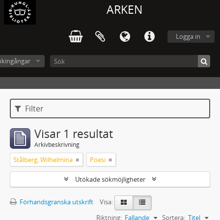
ARKEN
Logga in
ökingångar
Filter
Visar 1 resultat
Arkivbeskrivning
Stålberg, Wilhelmina
Poesi
Utökade sökmöjligheter
Förhandsgranska utskrift
Visa:
Riktning:
Fallande
Sortera:
Titel