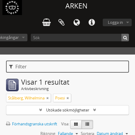
ARKEN
Logga in
ökingångar
Filter
Visar 1 resultat
Arkivbeskrivning
Stålberg, Wilhelmina
Poesi
Utökade sökmöjligheter
Förhandsgranska utskrift
Visa:
Riktning:
Fallande
Sortera:
Datum ändrad