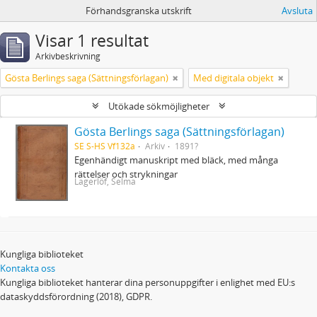
Förhandsgranska utskrift
Avsluta
Visar 1 resultat
Arkivbeskrivning
Gösta Berlings saga (Sättningsförlagan)
Med digitala objekt
Utökade sökmöjligheter
Gösta Berlings saga (Sättningsförlagan)
SE S-HS Vf132a
Arkiv
1891?
Egenhändigt manuskript med bläck, med många
rättelser och strykningar
Lagerlöf, Selma
Kungliga biblioteket
Kontakta oss
Kungliga biblioteket hanterar dina personuppgifter i enlighet med EU:s
dataskyddsförordning (2018), GDPR.