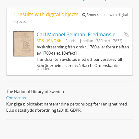
1 results with digital objects
Show results with digital
objects
Carl Michael Bellman: Fredmans epistlar och sånger m.fl. Bellman-texter
SE S-HS Vf26b
Fonds
[mellan 1780 och 1785?]
Avskriftssamling från omkr. 1780 eller förra hälften
av 1780-talet. [Defekt]
Handskriften avslutas med ett par versbrev till
Schröderheim, samt två Bacchi Ordenskapitel
Untitled
The National Library of Sweden
Contact us
Kungliga biblioteket hanterar dina personuppgifter i enlighet med
EU:s dataskyddsförordning (2018), GDPR.