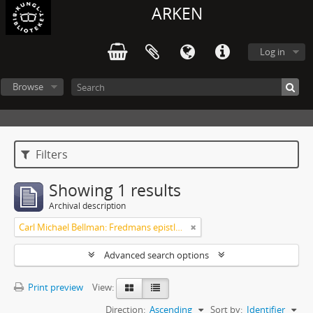
ARKEN
Log in
Browse
Filters
Showing 1 results
Archival description
Carl Michael Bellman: Fredmans epistlar och sånger m.fl. Bellman-texter
Advanced search options
Print preview
View:
Direction:
Ascending
Sort by:
Identifier