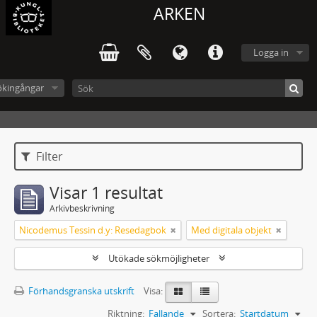
ARKEN
Logga in
ökingångar
Filter
Visar 1 resultat
Arkivbeskrivning
Nicodemus Tessin d.y: Resedagbok
Med digitala objekt
Utökade sökmöjligheter
Förhandsgranska utskrift
Visa:
Riktning:
Fallande
Sortera:
Startdatum