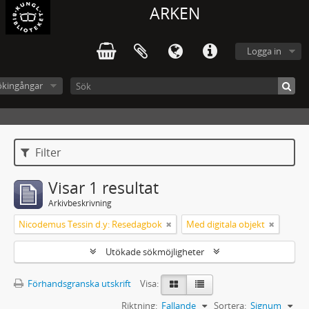
ARKEN
Logga in
ökingångar
Filter
Visar 1 resultat
Arkivbeskrivning
Nicodemus Tessin d.y: Resedagbok
Med digitala objekt
Utökade sökmöjligheter
Förhandsgranska utskrift
Visa:
Riktning:
Fallande
Sortera:
Signum