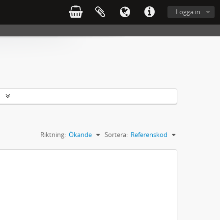
Logga in
r
Riktning:
Ökande
Sortera:
Referenskod