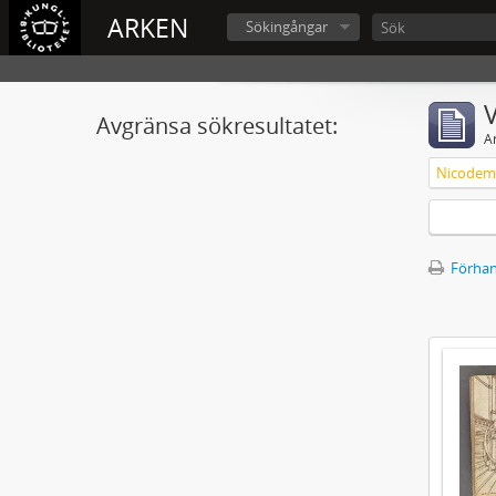
ARKEN
Sökingångar
V
Avgränsa sökresultatet:
A
Nicodemu
Förhan