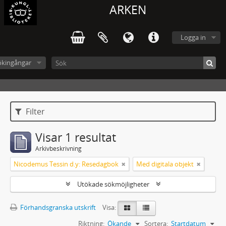
ARKEN
Logga in
ökingångar
Filter
Visar 1 resultat
Arkivbeskrivning
Nicodemus Tessin d.y: Resedagbok
Med digitala objekt
Utökade sökmöjligheter
Förhandsgranska utskrift
Visa:
Riktning:
Ökande
Sortera:
Startdatum