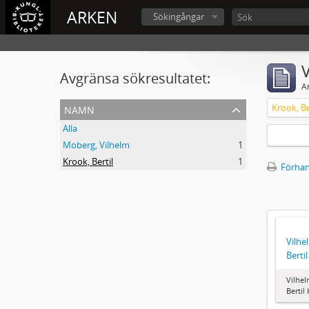
ARKEN
Sökingångar
V
Avgränsa sökresultatet:
A
namn
Krook, Be
Alla
Moberg, Vilhelm
1
Krook, Bertil
1
Förhan
Vilhe
Berti
Vilhel
Bertil