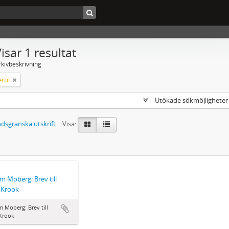
isar 1 resultat
rkivbeskrivning
rtil
Utökade sökmöjlighete
dsgranska utskrift
Visa:
lm Moberg: Brev till
l Krook
m Moberg: Brev till
 Krook