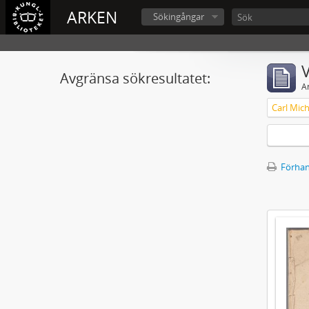
ARKEN
Sökingångar
V
Avgränsa sökresultatet:
A
Förhan