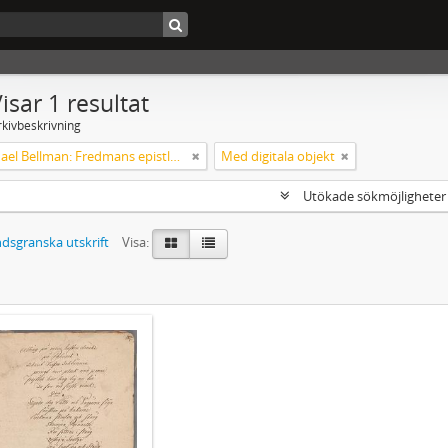
isar 1 resultat
rkivbeskrivning
Carl Michael Bellman: Fredmans epistlar och sånger m.fl. Bellman-texter
Med digitala objekt
Utökade sökmöjlighete
dsgranska utskrift
Visa: