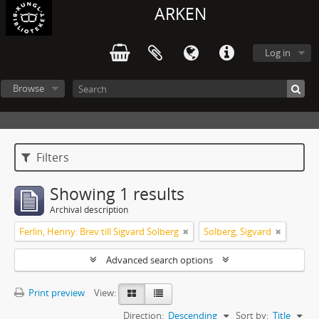
ARKEN
Log in
Browse
Filters
Showing 1 results
Archival description
Ferlin, Henny: Brev till Sigvard Solberg
Solberg, Sigvard
Advanced search options
Print preview
View:
Direction:
Descending
Sort by:
Title