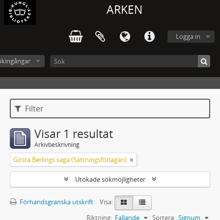
ARKEN
Logga in
ökingångar
Filter
Visar 1 resultat
Arkivbeskrivning
Gösta Berlings saga (Sättningsförlagan)
Utökade sökmöjligheter
Förhandsgranska utskrift
Visa:
Riktning:
Fallande
Sortera:
Signum