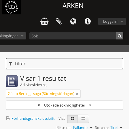
ARKEN
Logga in
ökingångar
Filter
Visar 1 resultat
Arkivbeskrivning
Gösta Berlings saga (Sättningsförlagan)
Utökade sökmöjligheter
Förhandsgranska utskrift
Visa:
Riktning:
Fallande
Sortera:
Titel