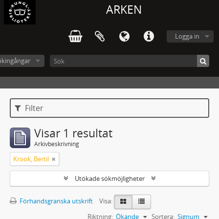
ARKEN
Logga in
ökingångar
Filter
Visar 1 resultat
Arkivbeskrivning
Krook, Bertil
Utökade sökmöjligheter
Förhandsgranska utskrift
Visa:
Riktning:
Ökande
Sortera:
Signum