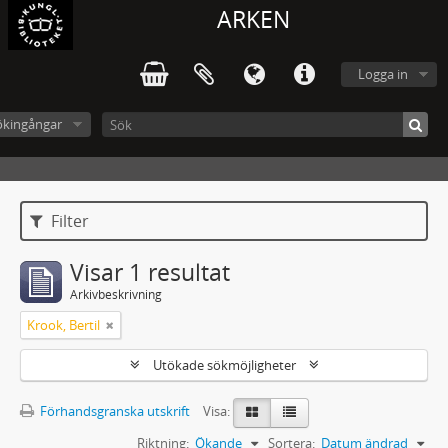
ARKEN
Logga in
ökingångar
Filter
Visar 1 resultat
Arkivbeskrivning
Krook, Bertil
Utökade sökmöjligheter
Förhandsgranska utskrift
Visa:
Riktning:
Ökande
Sortera:
Datum ändrad