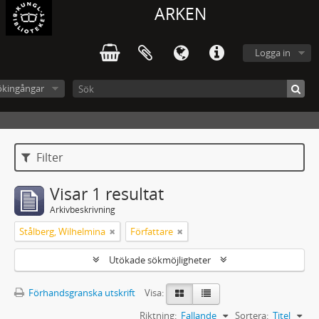
ARKEN
Logga in
ökingångar
Filter
Visar 1 resultat
Arkivbeskrivning
Stålberg, Wilhelmina
Författare
Utökade sökmöjligheter
Förhandsgranska utskrift
Visa:
Riktning:
Fallande
Sortera:
Titel