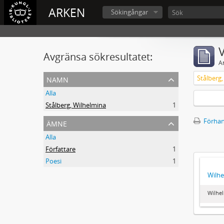
ARKEN
Sökingångar
V
Avgränsa sökresultatet:
A
namn
Stålberg
Alla
Stålberg, Wilhelmina
1
ämne
Förhan
Alla
Författare
1
Poesi
1
Wilhe
Wilhel