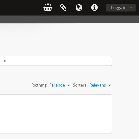
Logga in
r
Riktning:
Fallande
Sortera:
Relevans