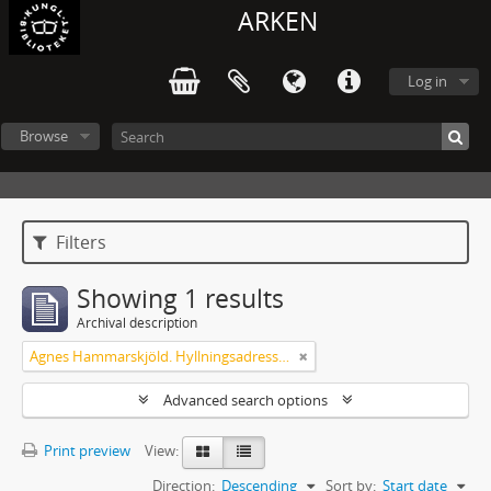
ARKEN
Log in
Browse
Filters
Showing 1 results
Archival description
Agnes Hammarskjöld. Hyllningsadresser på 60-årsdagen
Advanced search options
Print preview
View:
Direction:
Descending
Sort by:
Start date