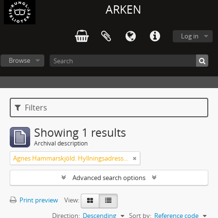
ARKEN
Log in
Browse
Filters
Showing 1 results
Archival description
Agnes Hammarskjöld. Hyllningsadresser på 60-årsdagen
Advanced search options
Print preview
View:
Direction:
Descending
Sort by:
Reference code