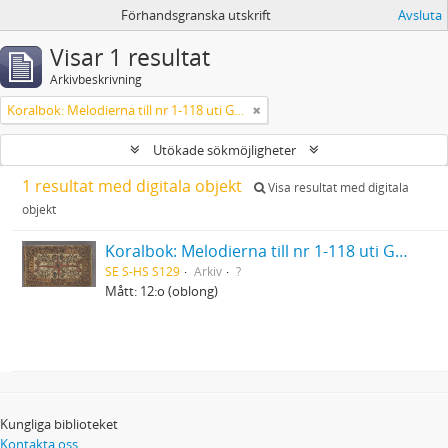
Förhandsgranska utskrift
Avsluta
Visar 1 resultat
Arkivbeskrivning
Koralbok: Melodierna till nr 1-118 uti Gamla Psalmboken, enstämmigt satta
Utökade sökmöjligheter
1 resultat med digitala objekt
Visa resultat med digitala
objekt
Koralbok: Melodierna till nr 1-118 uti Gamla Psalmboken, enstämmigt satta
SE S-HS S129
Arkiv
?
Mått: 12:o (oblong)
Kungliga biblioteket
Kontakta oss