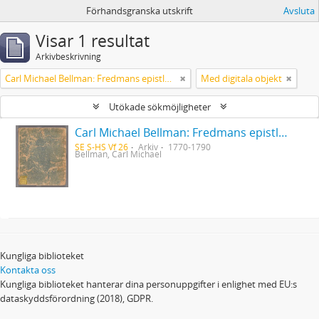
Förhandsgranska utskrift
Avsluta
Visar 1 resultat
Arkivbeskrivning
Carl Michael Bellman: Fredmans epistlar [Nechers ex.]. Ep. 1-50
Med digitala objekt
Utökade sökmöjligheter
Carl Michael Bellman: Fredmans epistlar [Nechers ex.]. Ep. 1-50
SE S-HS Vf 26
Arkiv
1770-1790
Bellman, Carl Michael
Kungliga biblioteket
Kontakta oss
Kungliga biblioteket hanterar dina personuppgifter i enlighet med EU:s
dataskyddsförordning (2018), GDPR.