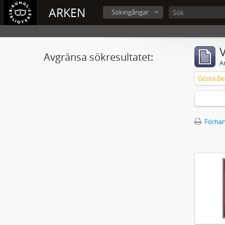
ARKEN
Sökingångar
V
Avgränsa sökresultatet:
A
Gösta Ber
Förhan