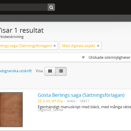
isar 1 resultat
rkivbeskrivning
lings saga (Sättningsförlagan)
Med digitala objekt
Utökade sökmöjlighete
dsgranska utskrift
Visa:
Gösta Berlings saga (Sättningsförlagan)
SE S-HS Vf132a
Arkiv
1891?
Egenhändigt manuskript med bläck, med många rättel
Lagerlöf, Selma