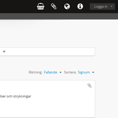
Logga in
r
Riktning:
Fallande
Sortera:
Signum
ser och strykningar