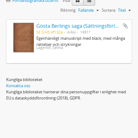
Förhandsgranska utskrift
Visa:
Riktning:
Fallande
Sortera:
Titel
Gösta Berlings saga (Sättningsförlagan)
SE S-HS Vf132a
Arkiv
1891?
Egenhändigt manuskript med bläck, med många
rättelser och strykningar
Lagerlöf, Selma
Kungliga biblioteket
Kontakta oss
Kungliga biblioteket hanterar dina personuppgifter i enlighet med
EU:s dataskyddsförordning (2018), GDPR.