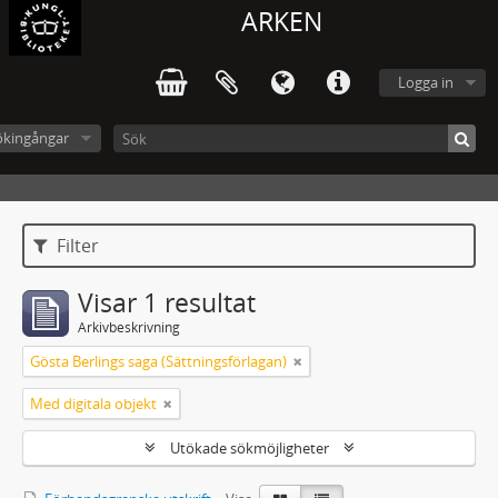
ARKEN
Logga in
ökingångar
Filter
Visar 1 resultat
Arkivbeskrivning
Gösta Berlings saga (Sättningsförlagan)
Med digitala objekt
Utökade sökmöjligheter