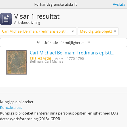
Förhandsgranska utskrift
Avsluta
Visar 1 resultat
Arkivbeskrivning
Carl Michael Bellman: Fredmans epistlar [Nechers ex.]. Ep. 1-50
Med digitala objekt
Utökade sökmöjligheter
Carl Michael Bellman: Fredmans epistlar [Nechers ex.]. Ep. 1-50
SE S-HS Vf 26
Arkiv
1770-1790
Bellman, Carl Michael
Kungliga biblioteket
Kontakta oss
Kungliga biblioteket hanterar dina personuppgifter i enlighet med EU:s
dataskyddsförordning (2018), GDPR.